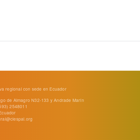
la agricultura y la ganadería y ahora suman la producción 
tiva regional con sede en Ecuador
ego de Almagro N32-133 y Andrade Marín
+593) 2548011
Ecuador
ral@ciespal.org