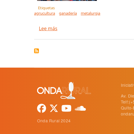
Etiquetas
agrucultura
ganadería
metalurgia
sobre Eran metalúrgicos, unieron 
Lee más
Inicia
Av. Di
Telf:(
Quito-
ondaru
Onda Rural 2024