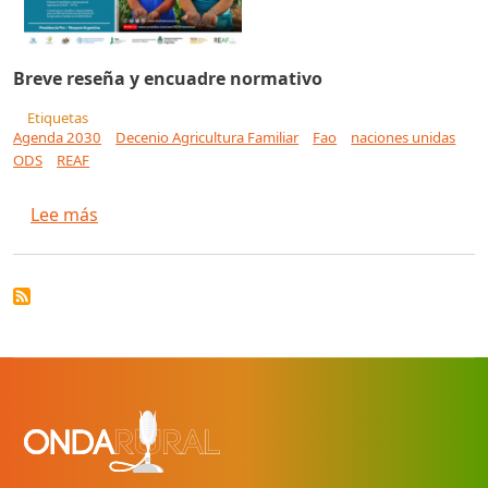
Breve reseña y encuadre normativo
Etiquetas
Agenda 2030
Decenio Agricultura Familiar
Fao
naciones unidas
ODS
REAF
sobre Seminario Internacional REAF MERCOSUR A
Lee más