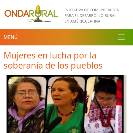
Pasar al contenido principal
INICIATIVA DE COMUNICACIÓN
PARA EL DESARROLLO RURAL
EN AMÉRICA LATINA
MENÚ
Mujeres en lucha por la
soberanía de los pueblos