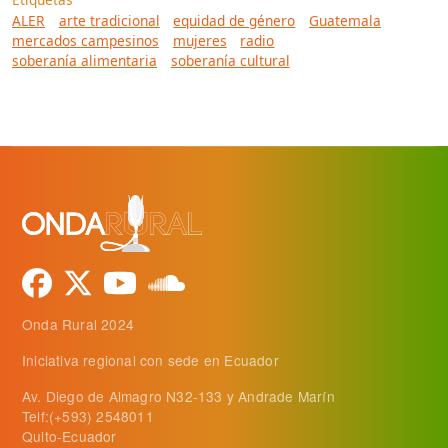
ALER
arte tradicional
equidad de género
Guatemala
mercados campesinos
mujeres
radio
soberanía alimentaria
soberanía cultural
Onda Rural 2024
Iniciativa regional con sede en Ecuador
Av. Diego de Almagro N32-133 y Andrade Marín
Telf:(+593) 2548011
Quito-Ecuador