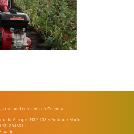
tiva regional con sede en Ecuador
ego de Almagro N32-133 y Andrade Marín
+593) 2548011
Ecuador