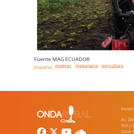
Fuente
MAG ECUADOR
mujeres
maquinaria
agricultura
Etiquetas
Inicia
Av. Di
Telf:(
Quito-