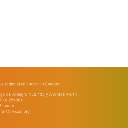
ta labores de mujeres en el campo de Tungurahua - Ecuador
tiva regional con sede en Ecuador
ego de Almagro N32-133 y Andrade Marín
+593) 2548011
Ecuador
ral@ciespal.org