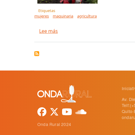
Etiquetas
mujeres
maquinaria
agricultura
sobre Maquinaria agrícola facili
Lee más
Inicia
Av. Di
Telf:(
Quito-
ondaru
Onda Rural 2024