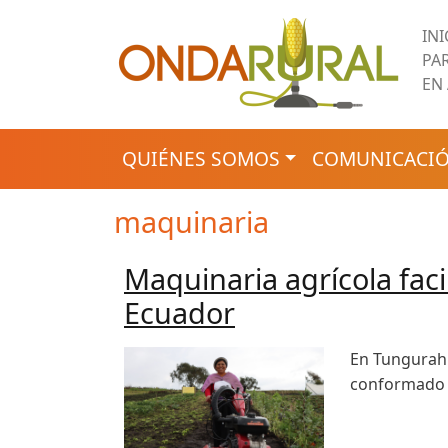
Pasar al contenido principal
IN
PA
EN
NAVEGACIÓN PRINCIPAL
QUIÉNES SOMOS
COMUNICACIÓ
maquinaria
Maquinaria agrícola fac
Ecuador
En Tungurahu
conformado p