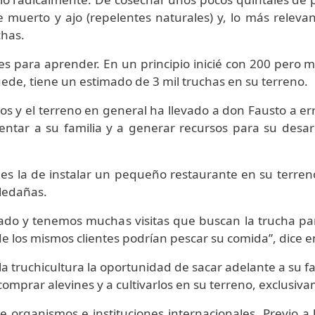
e muerto y ajo (repelentes naturales) y, lo más releva
chas.
 para aprender. En un principio inicié con 200 pero m
ede, tiene un estimado de 3 mil truchas en su terreno.
elos y el terreno en general ha llevado a don Fausto a e
ntar a su familia y a generar recursos para su desarr
es la de instalar un pequeño restaurante en su terren
aledañas.
cado y tenemos muchas visitas que buscan la trucha par
los mismos clientes podrían pescar su comida”, dice 
 la truchicultura la oportunidad de sacar adelante a su
mprar alevines y a cultivarlos en su terreno, exclusiva
de organismos e instituciones internacionales. Previo