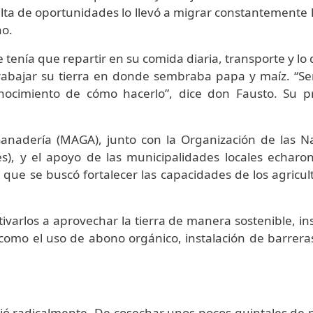
 falta de oportunidades lo llevó a migrar constantement
no.
 tenía que repartir en su comida diaria, transporte y lo 
rabajar su tierra en donde sembraba papa y maíz. “
cimiento de cómo hacerlo”, dice don Fausto. Su pr
Ganadería (MAGA), junto con la Organización de las N
glés), y el apoyo de las municipalidades locales echa
l que se buscó fortalecer las capacidades de los agric
ivarlos a aprovechar la tierra de manera sostenible, in
 como el uso de abono orgánico, instalación de barreras
bió radicalmente. De cosechar unos pocos quintales de