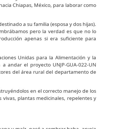
e hacia Chiapas, México, para laborar como
destinado a su familia (esposa y dos hijas).
Sembrábamos pero la verdad es que no lo
oducción apenas si era suficiente para
aciones Unidas para la Alimentación y la
ron a andar el proyecto UNJP-GUA-022-UN
ultores del área rural del departamento de
struyéndolos en el correcto manejo de los
 vivas, plantas medicinales, repelentes y
 papa y maíz, pasó a sembrar haba, arveja