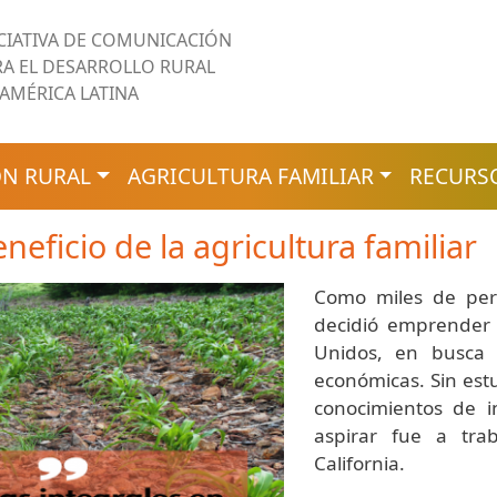
ICIATIVA DE COMUNICACIÓN
RA EL DESARROLLO RURAL
 AMÉRICA LATINA
N RURAL
AGRICULTURA FAMILIAR
RECURS
neficio de la agricultura familiar
Como miles de per
decidió emprender 
Unidos, en busca 
económicas. Sin est
conocimientos de i
aspirar fue a tra
California.