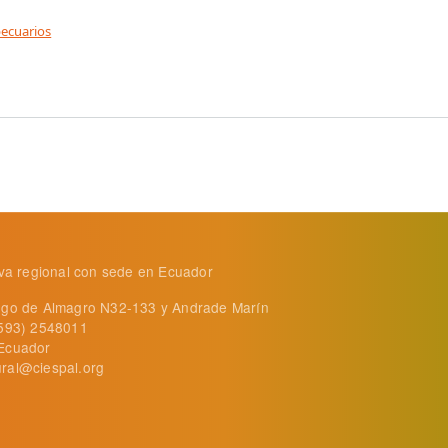
ecuarios
ión de $28.000 millones para pequeños agricultores del pa
tiva regional con sede en Ecuador
ego de Almagro N32-133 y Andrade Marín
+593) 2548011
Ecuador
ral@ciespal.org