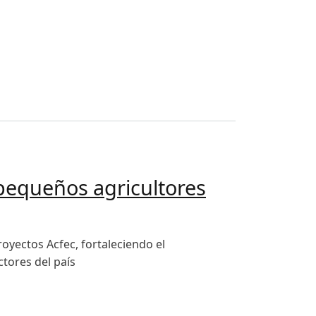
eguros agropecuarios para resguardar la producción del sec
pequeños agricultores
oyectos Acfec, fortaleciendo el
tores del país