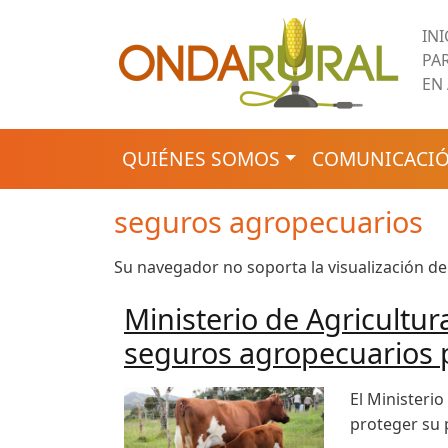
Pasar al contenido principal
IN
PA
EN
NAVEGACIÓN PRINCIPAL
QUIÉNES SOMOS
COMUNICACIÓ
seguros agropecuarios
Su navegador no soporta la visualización de
Ministerio de Agricultur
seguros agropecuarios p
El Ministeri
proteger su 