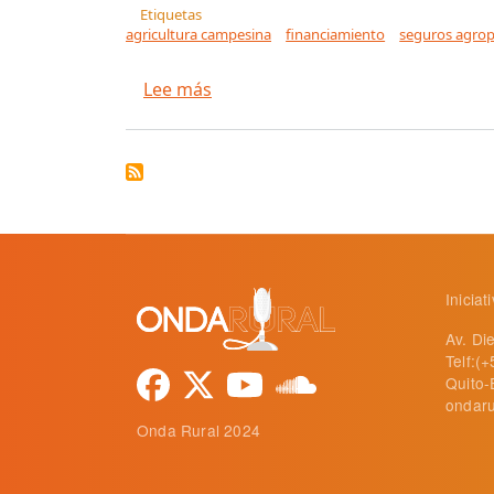
Etiquetas
agricultura campesina
financiamiento
seguros agrop
sobre Se aprobó una nueva invers
Lee más
Inicia
Av. Di
Telf:(
Quito-
ondaru
Onda Rural 2024