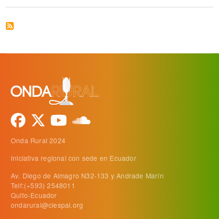
Onda Rural 2024
Iniciativa regional con sede en Ecuador
Av. Diego de Almagro N32-133 y Andrade Marín
Telf:(+593) 2548011
Quito-Ecuador
ondarural@ciespal.org