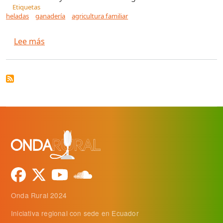
Etiquetas
heladas
ganadería
agricultura familiar
sobre Bajas temperaturas: Midagri atendió má
Lee más
Onda Rural 2024
Iniciativa regional con sede en Ecuador