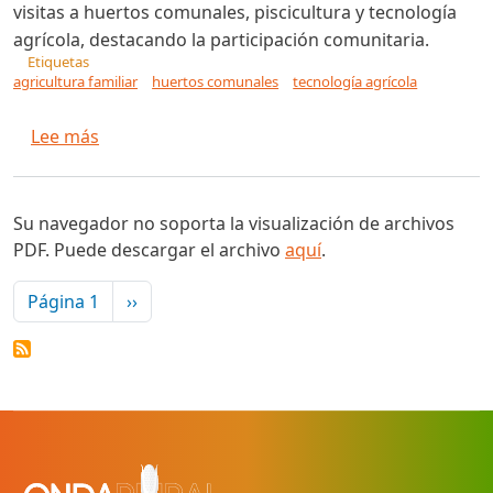
visitas a huertos comunales, piscicultura y tecnología
agrícola, destacando la participación comunitaria.
Etiquetas
agricultura familiar
huertos comunales
tecnología agrícola
sobre Día del Campo Agropecuario impulsa la ag
Lee más
Su navegador no soporta la visualización de archivos
PDF. Puede descargar el archivo
aquí
.
Paginación
Siguiente página
Página 1
››