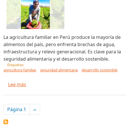
La agricultura familiar en Perú produce la mayoría de
alimentos del país, pero enfrenta brechas de agua,
infraestructura y relevo generacional. Es clave para la
seguridad alimentaria y el desarrollo sostenible.
Etiquetas
agricultura familiar
seguridad alimentaria
desarrollo sostenible
sobre Agricultura familiar en Perú, un sector c
Lee más
Paginación
Siguiente página
Página 1
››