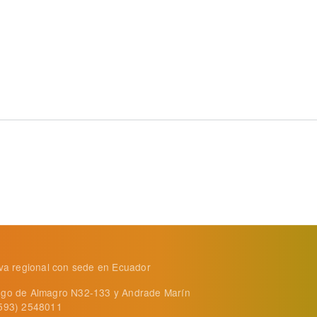
ino mejora la calidad nutricional de su carne
tiva regional con sede en Ecuador
ego de Almagro N32-133 y Andrade Marín
+593) 2548011