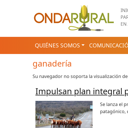
Pasar al contenido principal
IN
PA
EN
NAVEGACIÓN PRINCIPAL
QUIÉNES SOMOS
COMUNICACIÓ
ganadería
Su navegador no soporta la visualización de
Impulsan plan integral p
Se lanza el 
patagónico, c