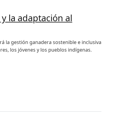
 y la adaptación al
á la gestión ganadera sostenible e inclusiva
s, los jóvenes y los pueblos indígenas.
limático de la ganadería en México y Guatemala