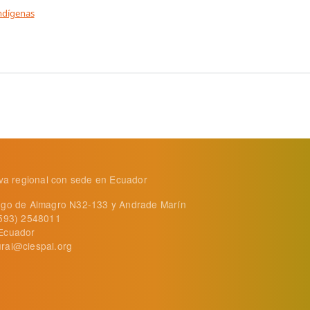
ndígenas
 indígenas en Oaxaca-México
tiva regional con sede en Ecuador
ego de Almagro N32-133 y Andrade Marín
+593) 2548011
Ecuador
ral@ciespal.org