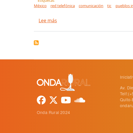
Etiquetas
México
red telefónica
comunicación
tic
pueblos i
sobre Premian red Telefónica de
Lee más
Inicia
Av. Di
Telf:(
Quito-
ondaru
Onda Rural 2024