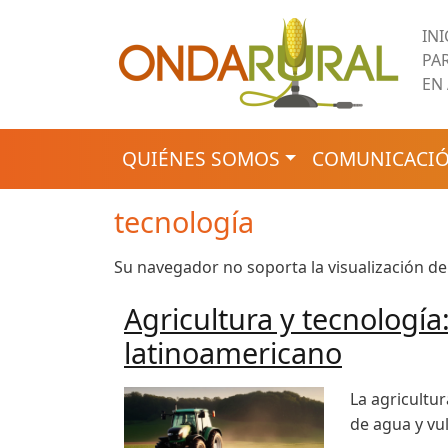
Pasar al contenido principal
IN
PA
EN
NAVEGACIÓN PRINCIPAL
QUIÉNES SOMOS
COMUNICACIÓ
tecnología
Su navegador no soporta la visualización de
Agricultura y tecnologí
latinoamericano
La agricultu
de agua y vul