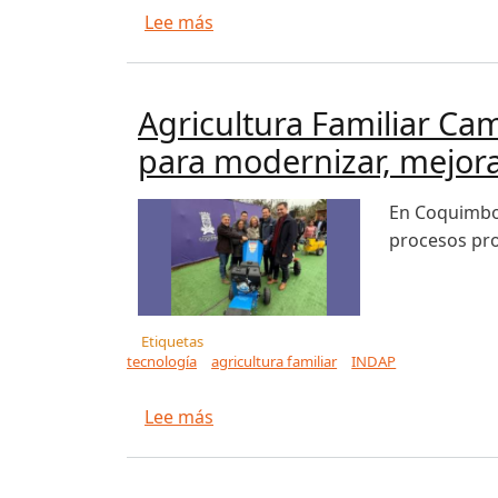
sobre Cómo la tecnología redefin
Lee más
Agricultura Familiar Ca
para modernizar, mejora
En Coquimbo,
procesos pro
Etiquetas
tecnología
agricultura familiar
INDAP
sobre Agricultura Familiar Campe
Lee más