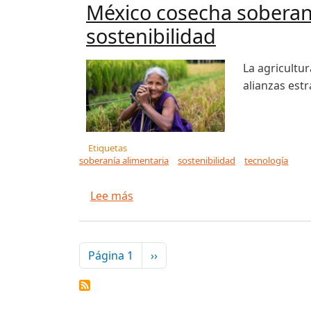
México cosecha soberaní
sostenibilidad
La agricultu
alianzas est
Etiquetas
soberanía alimentaria
sostenibilidad
tecnología
sobre México cosecha soberanía: c
Lee más
Paginación
Siguiente página
Página 1
››