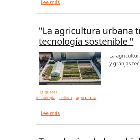
sobre Argentina mostró al mundo 
Lee más
"La agricultura urbana 
tecnología sostenible "
La agricultu
y granjas te
Etiquetas
tecnología
cultivo
agricultura
sobre "La agricultura urbana tran
Lee más