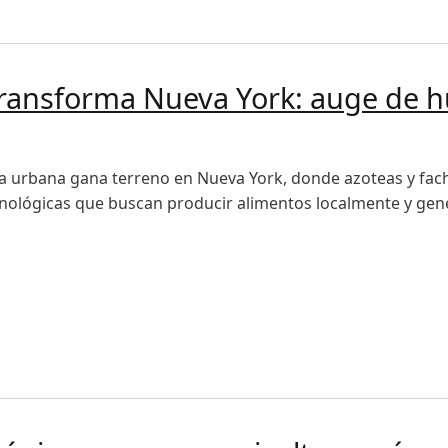
su liderazgo en mecanización y tecnología agrícola
transforma Nueva York: auge de hu
ra urbana gana terreno en Nueva York, donde azoteas y fac
cnológicas que buscan producir alimentos localmente y ge
sforma Nueva York: auge de huertas verticales y tecnología