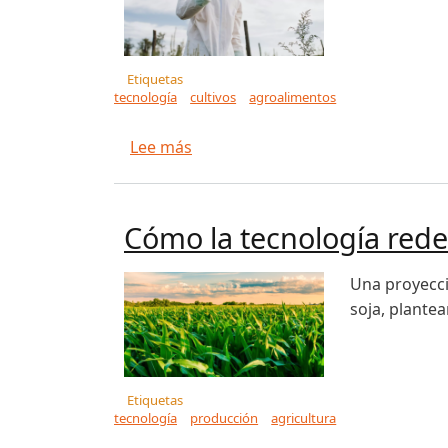
Etiquetas
tecnología
cultivos
agroalimentos
sobre Tecnología Mexicana para de
Lee más
Cómo la tecnología rede
Una proyecci
soja, plante
Etiquetas
tecnología
producción
agricultura