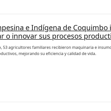
e la producción agropecuaria
mpesina e Indígena de Coquimbo 
r o innovar sus procesos product
 53 agricultores familiares recibieron maquinaria e insum
ductivos, mejorando su eficiencia y calidad de vida.
sina e Indígena de Coquimbo incorporará tecnología para 