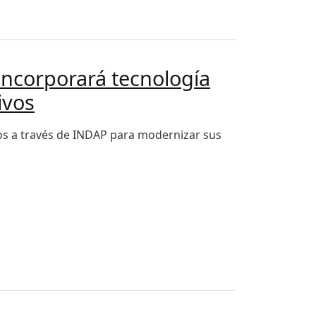
incorporará tecnología
ivos
os a través de INDAP para modernizar sus
modernizar, mejorar o innovar sus procesos productivos