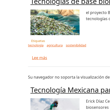
Tecnologías de base bio
el proyecto 
tecnologías d
Etiquetas
tecnología
agricultura
sostenibilidad
sobre Tecnologías de base biológi
Lee más
Su navegador no soporta la visualización de
Tecnología Mexicana para
Erick Díaz C
biosensores d