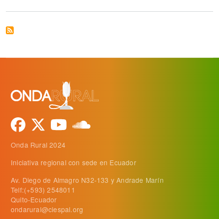
Onda Rural 2024
Iniciativa regional con sede en Ecuador
Av. Diego de Almagro N32-133 y Andrade Marín
Telf:(+593) 2548011
Quito-Ecuador
ondarural@ciespal.org