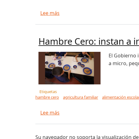
sobre Hambre Cero: instan a invo
Lee más
Hambre Cero: instan a i
El Gobierno 
a micro, peq
Etiquetas
hambre cero
agricultura familiar
alimentación escola
sobre Hambre Cero: instan a invo
Lee más
Su navegador no soporta la visualización de