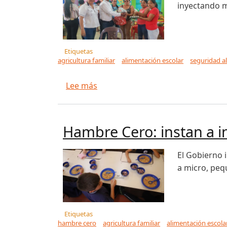
inyectando m
Etiquetas
agricultura familiar
alimentación escolar
seguridad a
sobre Fortalecen agricultura fami
Lee más
Hambre Cero: instan a i
El Gobierno 
a micro, peq
Etiquetas
hambre cero
agricultura familiar
alimentación escola