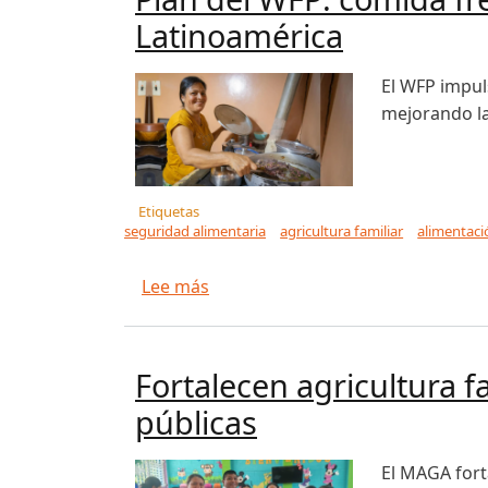
Latinoamérica
El WFP impuls
mejorando la
Etiquetas
seguridad alimentaria
agricultura familiar
alimentaci
sobre Plan del WFP: comida fresca
Lee más
Fortalecen agricultura f
públicas
El MAGA forta