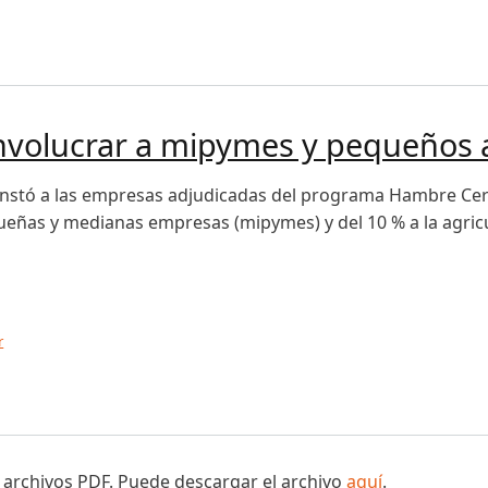
lucrar a mipymes y pequeños agricultores
nvolucrar a mipymes y pequeños a
instó a las empresas adjudicadas del programa Hambre Cero
ueñas y medianas empresas (mipymes) y del 10 % a la agricul
r
lucrar a mipymes y pequeños agricultores
 archivos PDF. Puede descargar el archivo
aquí
.