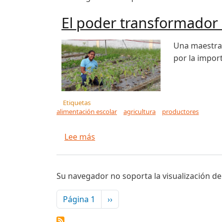
El poder transformador 
Una maestra 
por la import
Etiquetas
alimentación escolar
agricultura
productores
sobre El poder transformador de 
Lee más
Su navegador no soporta la visualización de
Paginación
Siguiente página
Página 1
››