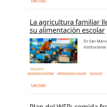
sobre Ciclo de intercambios promu
Lee más
La agricultura familiar l
su alimentación escolar
En San Marco
institucional
Etiquetas
agricultura familiar
alimentación escolar
nutrición
sobre La agricultura familiar lleg
Lee más
Plan del WFP: comida fre