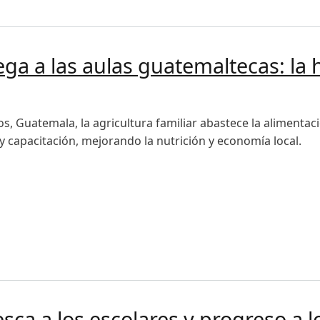
eve el fortalecimiento de conocimientos de profesionales 
lega a las aulas guatemaltecas: la
s, Guatemala, la agricultura familiar abastece la alimentac
 y capacitación, mejorando la nutrición y economía local.
a a las aulas guatemaltecas: la historia de San Marcos y su 
sca a los escolares y progreso a l