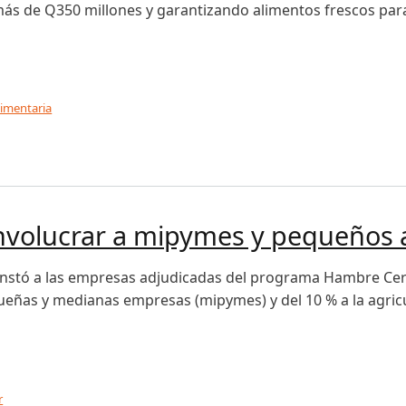
ás de Q350 millones y garantizando alimentos frescos para
limentaria
liar con entrega de alimentos frescos a escuelas públicas
nvolucrar a mipymes y pequeños a
instó a las empresas adjudicadas del programa Hambre Cero
ueñas y medianas empresas (mipymes) y del 10 % a la agricul
r