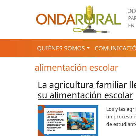
Pasar al contenido principal
IN
PA
EN
NAVEGACIÓN PRINCIPAL
QUIÉNES SOMOS
COMUNICACIÓ
alimentación escolar
La agricultura familiar l
su alimentación escolar
Los y las ag
un proceso d
de estudiante