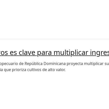
 cerrar las brechas de rendimiento
vos es clave para multiplicar ingre
ropecuario de República Dominicana proyecta multiplicar su
a que prioriza cultivos de alto valor.
es clave para multiplicar ingresos al 2036 "