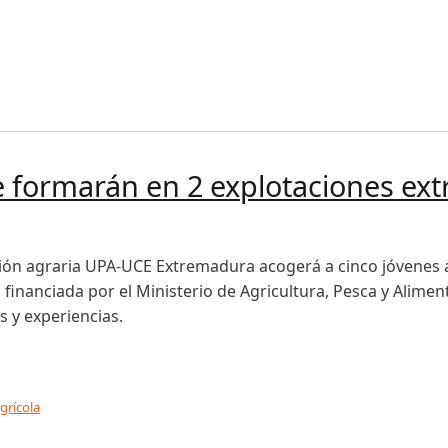
luvias: piden proteger cultivos y ganado antes del frente
se formarán en 2 explotaciones e
ión agraria UPA-UCE Extremadura acogerá a cinco jóvenes 
a financiada por el Ministerio de Agricultura, Pesca y Alime
 y experiencias.
grícola