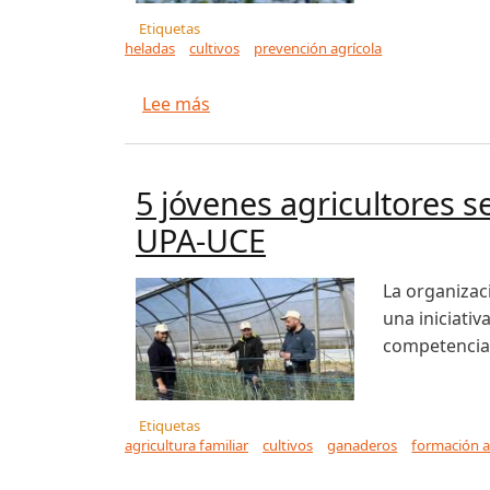
Etiquetas
heladas
cultivos
prevención agrícola
sobre Chile alerta por heladas y l
Lee más
5 jóvenes agricultores 
UPA-UCE
La organizac
una iniciativ
competencias
Etiquetas
agricultura familiar
cultivos
ganaderos
formación a