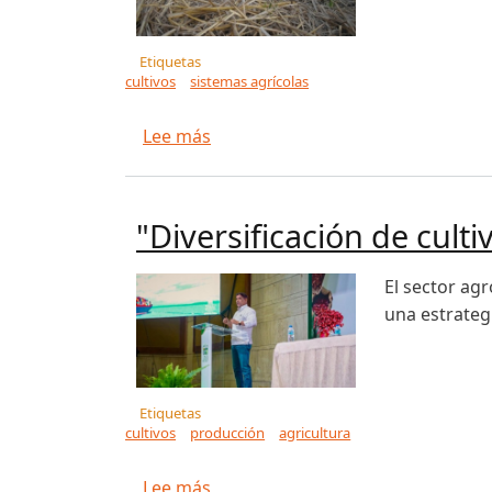
Etiquetas
cultivos
sistemas agrícolas
sobre Ecofisiología: la llave para
Lee más
"Diversificación de culti
El sector ag
una estrategi
Etiquetas
cultivos
producción
agricultura
sobre "Diversificación de cultivos 
Lee más