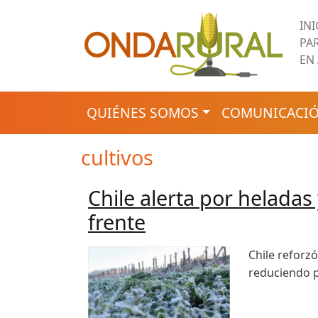
Pasar al contenido principal
IN
PA
EN
NAVEGACIÓN PRINCIPAL
QUIÉNES SOMOS
COMUNICACIÓ
cultivos
Chile alerta por heladas
frente
Chile reforzó
reduciendo p