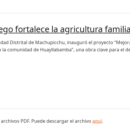
formarán en 2 explotaciones extremeñas de la mano de UPA
ego fortalece la agricultura fami
idad Distrital de Machupicchu, inauguró el proyecto “Mejor
n la comunidad de Huayllabamba”, una obra clave para el desa
fortalece la agricultura familiar en Machupicchu
 archivos PDF. Puede descargar el archivo
aquí
.