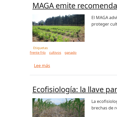
MAGA emite recomendaci
El MAGA advi
proteger cul
Etiquetas
frente frío
cultivos
ganado
sobre MAGA emite recomendacione
Lee más
Ecofisiología: la llave p
La ecofisiol
brechas de r