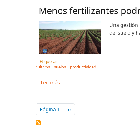
Menos fertilizantes podr
Una gestión m
del suelo y h
Etiquetas
cultivos
suelos
productividad
sobre Menos fertilizantes podrían
Lee más
Paginación
Siguiente página
Página 1
››